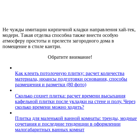
Не чужды имитации кирпичной кладки направления хай-тек,
модерн. Такая отделка способна также внести особую
атмосферу простоты и прелести загородного дома в
помещение в стиле кантри.
Обратите внимание!
Как клеить потолочную плитку: расчет количества
материала, нюансы подготовки основания, способы
размещения и разметки (80 фото)
Сколько сохнет плитка: расчет времени высыхания
кафельной плитки после укладки на стене и полу. Через
сколько времени можно ходить?
Плитка для маленькой ванной комнаты: тренды, модные
сочетания и последние тенденции в оформлении
малогабаритных ванных комнат