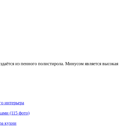
даётся из пенного полистирола. Минусом является высокая
го интерьера
ами (115 фото)
ра кухни