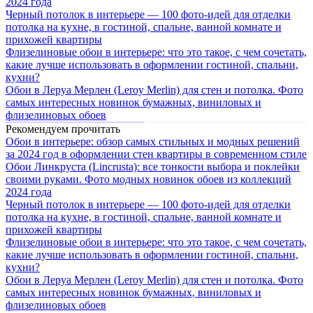
2024 года
Черный потолок в интерьере — 100 фото-идей для отделки
потолка на кухне, в гостиной, спальне, ванной комнате и
прихожей квартиры
Флизелиновые обои в интерьере: что это такое, с чем сочетать,
какие лучше использовать в оформлении гостиной, спальни,
кухни?
Обои в Леруа Мерлен (Leroy Merlin) для стен и потолка. Фото
самых интересных новинок бумажных, виниловых и
флизелиновых обоев
Рекомендуем прочитать
Обои в интерьере: обзор самых стильных и модных решений
за 2024 год в оформлении стен квартиры в современном стиле
Обои Линкруста (Lincrusta): все тонкости выбора и поклейки
своими руками. Фото модных новинок обоев из коллекций
2024 года
Черный потолок в интерьере — 100 фото-идей для отделки
потолка на кухне, в гостиной, спальне, ванной комнате и
прихожей квартиры
Флизелиновые обои в интерьере: что это такое, с чем сочетать,
какие лучше использовать в оформлении гостиной, спальни,
кухни?
Обои в Леруа Мерлен (Leroy Merlin) для стен и потолка. Фото
самых интересных новинок бумажных, виниловых и
флизелиновых обоев