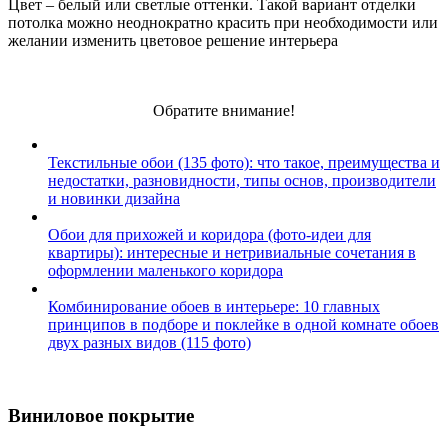
Цвет – белый или светлые оттенки. Такой вариант отделки
потолка можно неоднократно красить при необходимости или
желании изменить цветовое решение интерьера
Обратите внимание!
Текстильные обои (135 фото): что такое, преимущества и
недостатки, разновидности, типы основ, производители
и новинки дизайна
Обои для прихожей и коридора (фото-идеи для
квартиры): интересные и нетривиальные сочетания в
оформлении маленького коридора
Комбинирование обоев в интерьере: 10 главных
принципов в подборе и поклейке в одной комнате обоев
двух разных видов (115 фото)
Виниловое покрытие