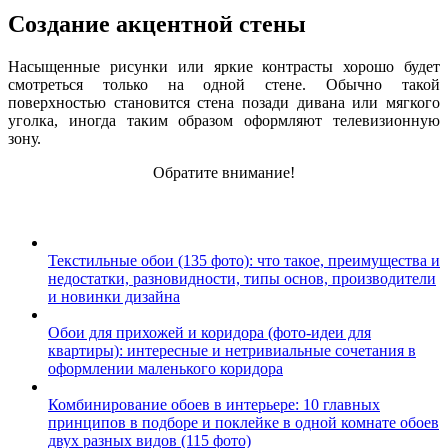
Создание акцентной стены
Насыщенные рисунки или яркие контрасты хорошо будет
смотреться только на одной стене. Обычно такой
поверхностью становится стена позади дивана или мягкого
уголка, иногда таким образом оформляют телевизионную
зону.
Обратите внимание!
Текстильные обои (135 фото): что такое, преимущества и
недостатки, разновидности, типы основ, производители
и новинки дизайна
Обои для прихожей и коридора (фото-идеи для
квартиры): интересные и нетривиальные сочетания в
оформлении маленького коридора
Комбинирование обоев в интерьере: 10 главных
принципов в подборе и поклейке в одной комнате обоев
двух разных видов (115 фото)