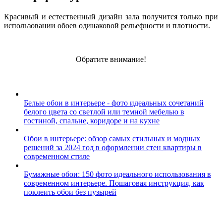
Красивый и естественный дизайн зала получится только при
использовании обоев одинаковой рельефности и плотности.
Обратите внимание!
Белые обои в интерьере - фото идеальных сочетаний
белого цвета со светлой или темной мебелью в
гостиной, спальне, коридоре и на кухне
Обои в интерьере: обзор самых стильных и модных
решений за 2024 год в оформлении стен квартиры в
современном стиле
Бумажные обои: 150 фото идеального использования в
современном интерьере. Пошаговая инструкция, как
поклеить обои без пузырей