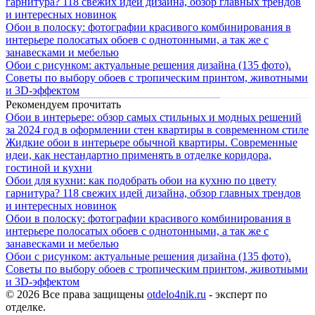
гарнитура? 118 свежих идей дизайна, обзор главных трендов
и интересных новинок
Обои в полоску: фотографии красивого комбинирования в
интерьере полосатых обоев с однотонными, а так же с
занавесками и мебелью
Обои с рисунком: актуальные решения дизайна (135 фото).
Советы по выбору обоев с тропическим принтом, животными
и 3D-эффектом
Рекомендуем прочитать
Обои в интерьере: обзор самых стильных и модных решений
за 2024 год в оформлении стен квартиры в современном стиле
Жидкие обои в интерьере обычной квартиры. Современные
идеи, как нестандартно применять в отделке коридора,
гостиной и кухни
Обои для кухни: как подобрать обои на кухню по цвету
гарнитура? 118 свежих идей дизайна, обзор главных трендов
и интересных новинок
Обои в полоску: фотографии красивого комбинирования в
интерьере полосатых обоев с однотонными, а так же с
занавесками и мебелью
Обои с рисунком: актуальные решения дизайна (135 фото).
Советы по выбору обоев с тропическим принтом, животными
и 3D-эффектом
© 2026 Все права защищены
otdelo4nik.ru
- эксперт по
отделке.