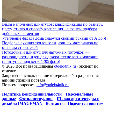
Виды напольных плинтусов: классификация по размеру,
цвету, стилю и способу крепления + нюансы подбора
доборных элементов
Утепление фасада дома снаружи своими руками от А до Я!
Подборка лучших теплоизоляционных материалов по
отзывам строителей
Потолочный плинтус для натяжных потолков —
разновидности, идеи для декора, технология монтажа
плинтуса с подсветкой (95 фото)
© 2026 Все права защищены
otdelo4nik.ru
- эксперт по
отделке.
Запрещено использование материалов без разрешения
администрации портала
По всем вопросам:
info@otdelo4nik.ru
Политика конфиденциальности
Персональные
данные
Фото-инструкции
Школа архитектуры и
дизайна IMAGEMAN
Контакты
Поделится опытом