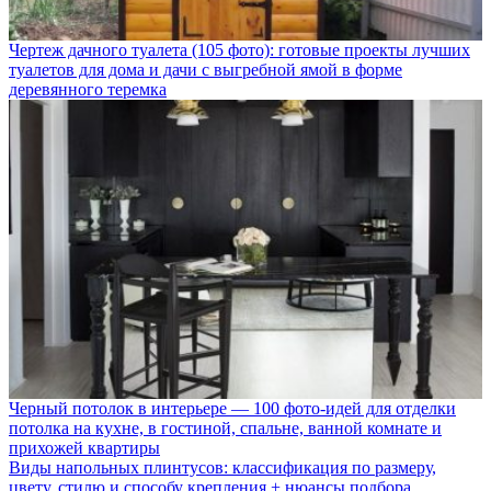
Чертеж дачного туалета (105 фото): готовые проекты лучших
туалетов для дома и дачи с выгребной ямой в форме
деревянного теремка
Черный потолок в интерьере — 100 фото-идей для отделки
потолка на кухне, в гостиной, спальне, ванной комнате и
прихожей квартиры
Виды напольных плинтусов: классификация по размеру,
цвету, стилю и способу крепления + нюансы подбора