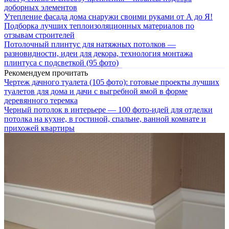
доборных элементов
Утепление фасада дома снаружи своими руками от А до Я!
Подборка лучших теплоизоляционных материалов по
отзывам строителей
Потолочный плинтус для натяжных потолков —
разновидности, идеи для декора, технология монтажа
плинтуса с подсветкой (95 фото)
Рекомендуем прочитать
Чертеж дачного туалета (105 фото): готовые проекты лучших
туалетов для дома и дачи с выгребной ямой в форме
деревянного теремка
Черный потолок в интерьере — 100 фото-идей для отделки
потолка на кухне, в гостиной, спальне, ванной комнате и
прихожей квартиры