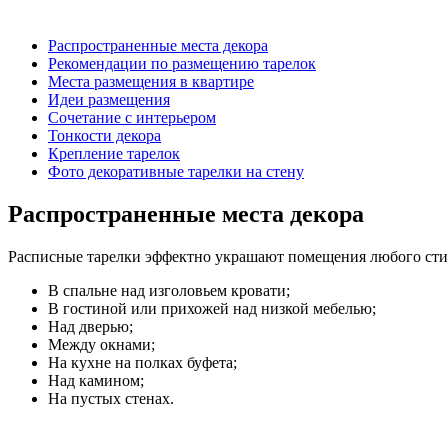
Распространенные места декора
Рекомендации по размещению тарелок
Места размещения в квартире
Идеи размещения
Сочетание с интерьером
Тонкости декора
Крепление тарелок
Фото декоративные тарелки на стену
Распространенные места декора
Расписные тарелки эффектно украшают помещения любого сти
В спальне над изголовьем кровати;
В гостиной или прихожей над низкой мебелью;
Над дверью;
Между окнами;
На кухне на полках буфета;
Над камином;
На пустых стенах.