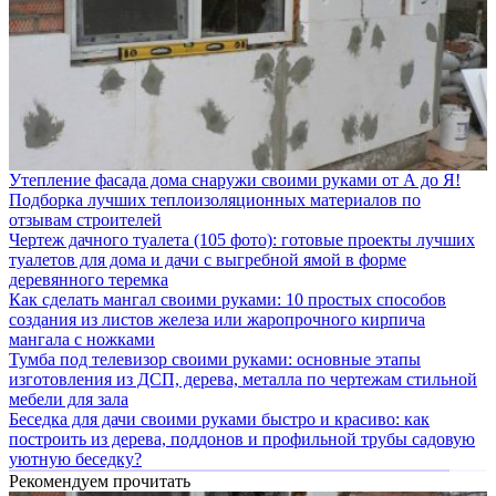
Утепление фасада дома снаружи своими руками от А до Я!
Подборка лучших теплоизоляционных материалов по
отзывам строителей
Чертеж дачного туалета (105 фото): готовые проекты лучших
туалетов для дома и дачи с выгребной ямой в форме
деревянного теремка
Как сделать мангал своими руками: 10 простых способов
создания из листов железа или жаропрочного кирпича
мангала с ножками
Тумба под телевизор своими руками: основные этапы
изготовления из ДСП, дерева, металла по чертежам стильной
мебели для зала
Беседка для дачи своими руками быстро и красиво: как
построить из дерева, поддонов и профильной трубы садовую
уютную беседку?
Рекомендуем прочитать