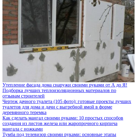
Утепление фасада дома снаружи своими руками от А до Я!
Подборка лучших теплоизоляционных материалов по
отзывам строителей
Чертеж дачного туалета (105 фото): готовые проекты лучших
туалетов для дома и дачи с выгребной ямой в форме
деревянного теремка
Как сделать мангал своими руками: 10 простых способов
создания из листов железа или жаропрочного кирпича
мангала с ножками
Тумба под телевизор своими руками: основные этапы