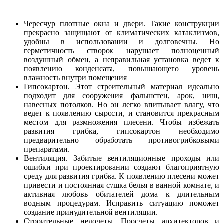
Чересчур плотные окна и двери. Такие конструкции
прекрасно защищают от климатических катаклизмов,
удобны в использовании и долговечны. Но
герметичность створок нарушает полноценный
воздушный обмен, а неправильная установка ведет к
появлению конденсата, повышающего уровень
влажность внутри помещения
Гипсокартон. Этот строительный материал идеально
подходит для сооружения фальшстен, арок, ниш,
навесных потолков. Но он легко впитывает влагу, что
ведет к появлению сырости, и становится прекрасным
местом для размножения плесени. Чтобы избежать
развития грибка, гипсокартон необходимо
предварительно обработать противогрибковыми
препаратами.
Вентиляция. Забитые вентиляционные проходы или
ошибки при проектировании создают благоприятную
среду для развития грибка. К появлению плесени может
привести и постоянная сушка белья в ванной комнате, и
активная любовь обитателей дома к длительным
водным процедурам. Исправить ситуацию поможет
создание принудительной вентиляции.
Строительные недочеты. Просчеты архитекторов и