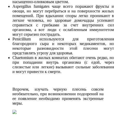
насыщенно-оливковым цветом.
Aspergillus fumigates чаще всего поражают фрукты и
овощи, но могут перебраться и на поверхности жилых
помещений. При вдыхании споры легко проникают в
легкие человека, но здоровые домочадцы успевают
справиться с грибками за счет внутренних сил
организма, а вот люди с ослабленным иммунитетом
могут серьезно пострадать.
Penicillium используются для приготовления
благородного сыра и некоторых медикаментов, но
некоторые разновидности этой плесени могут
представлять угрозу для здоровья.
Chaetomium в жилых комнатах обитают очень редко, но
при попадании внутрь организма (с едой, через
слизистые или легкие) вызывают сильные заболевания
и могут привести к смерти.
Впрочем, изучать черную плесень совсем
необязательно, при возникновении подозрений на
ее появление необходимо применять экстренные
меры.