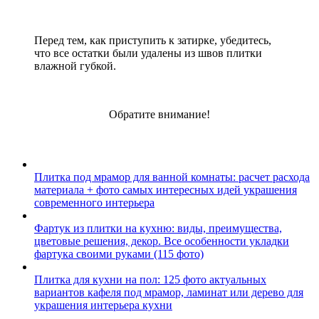
Перед тем, как приступить к затирке, убедитесь,
что все остатки были удалены из швов плитки
влажной губкой.
Обратите внимание!
Плитка под мрамор для ванной комнаты: расчет расхода
материала + фото самых интересных идей украшения
современного интерьера
Фартук из плитки на кухню: виды, преимущества,
цветовые решения, декор. Все особенности укладки
фартука своими руками (115 фото)
Плитка для кухни на пол: 125 фото актуальных
вариантов кафеля под мрамор, ламинат или дерево для
украшения интерьера кухни