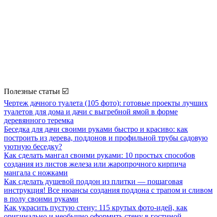
Полезные статьи ☑️
Чертеж дачного туалета (105 фото): готовые проекты лучших
туалетов для дома и дачи с выгребной ямой в форме
деревянного теремка
Беседка для дачи своими руками быстро и красиво: как
построить из дерева, поддонов и профильной трубы садовую
уютную беседку?
Как сделать мангал своими руками: 10 простых способов
создания из листов железа или жаропрочного кирпича
мангала с ножками
Как сделать душевой поддон из плитки — пошаговая
инструкция! Все нюансы создания поддона с трапом и сливом
в полу своими руками
Как украсить пустую стену: 115 крутых фото-идей, как
оригинально и необычно оформить стену в гостиной,