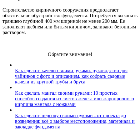
Строительство кирпичного сооружения предполагает
обязательное обустройство фундамента. Потребуется выкопать
траншею глубиной 400 мм шириной не менее 200 мм. Ее
заполняют щебнем или битым кирпичом, заливают бетонным
раствором.
Обратите внимание!
Как сделать качели своими руками: руководство для
чайников с фото и описанием, как собрать садовые
качели из круглой трубы и бруса
Как сделать мангал своими руками: 10 простых
способов создания из листов железа или жаропрочного
кирпича мангала с ножками
Как сделать перголу своими руками - от проекта до
возведения: всё о выборе местоположения, материала и
закладке фундамента