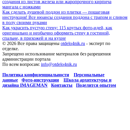
создания из листов железа или жаропрочного кирпича
мангала с ножками
Как сделать душевой поддон из плитки — пошаговая
инструкция! Все нюансы создания поддона с трапом и сливом
в полу своими руками
Как украсить пустую стену: 115 крутых фото-идей, как
оригинально и необычно оформить стену в гостиной,
спальне, в прихожей и на кухне
© 2026 Все права защищены
otdelo4nik.ru
- эксперт по
отделке.
Запрещено использование материалов без разрешения
администрации портала
По всем вопросам:
info@otdelo4nik.ru
Политика конфиденциальности
Персональные
данные
Фото-инструкции
Школа архитектуры и
дизайна IMAGEMAN
Контакты
Поделится опытом