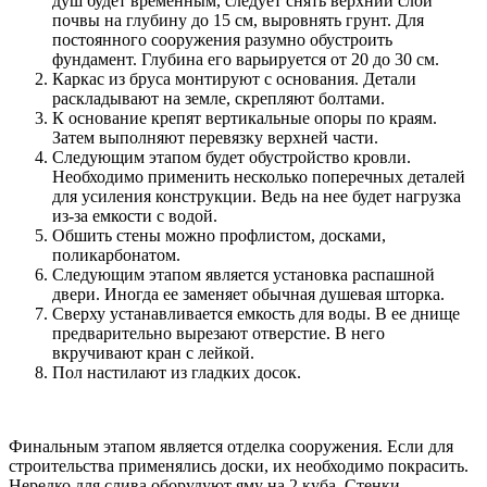
душ будет временным, следует снять верхний слой
почвы на глубину до 15 см, выровнять грунт. Для
постоянного сооружения разумно обустроить
фундамент. Глубина его варьируется от 20 до 30 см.
Каркас из бруса монтируют с основания. Детали
раскладывают на земле, скрепляют болтами.
К основание крепят вертикальные опоры по краям.
Затем выполняют перевязку верхней части.
Следующим этапом будет обустройство кровли.
Необходимо применить несколько поперечных деталей
для усиления конструкции. Ведь на нее будет нагрузка
из-за емкости с водой.
Обшить стены можно профлистом, досками,
поликарбонатом.
Следующим этапом является установка распашной
двери. Иногда ее заменяет обычная душевая шторка.
Сверху устанавливается емкость для воды. В ее днище
предварительно вырезают отверстие. В него
вкручивают кран с лейкой.
Пол настилают из гладких досок.
Финальным этапом является отделка сооружения. Если для
строительства применялись доски, их необходимо покрасить.
Нередко для слива оборудуют яму на 2 куба. Стенки